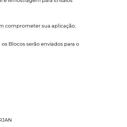
al e Amostragem para Ensaios
sam comprometer sua aplicação.
s Blocos serão enviados para o
IRJAN