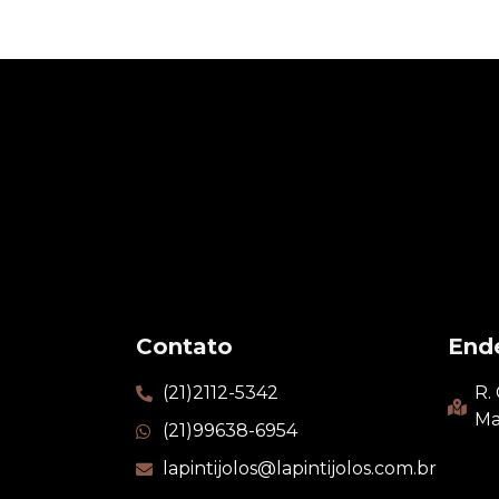
Contato
End
(21)2112-5342
R.
Ma
(21)99638-6954
lapintijolos@lapintijolos.com.br